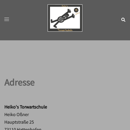
Zum
Inhalt
springen
Menü
Such
umschalten
Adresse
Heiko's Torwartschule
Heiko Oßner
Hauptstraße 25