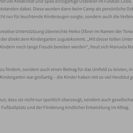
mit viel Kreativität und Spaß einzigartige Ostereier im Fußball-Loo
tstanden dabei. Diese wurden dann beim Camp als persönliche Oster
icht nur für leuchtende Kinderaugen sorgte, sondern auch die Verb
 kreative Unterstützung überreichte Heiko Oßner im Namen der Torw
der direkt dem Kindergarten zugutekommt. „Mit dieser tollen Unte
Kindern noch lange Freude bereiten werden“, freut sich Manuela May
ch zu fördern, sondern auch einen Beitrag für das Umfeld zu leisten, 
ndergarten war großartig – die Kinder haben mit so viel Herzblut ge
eut, dass sie nicht nur sportlich überzeugt, sondern auch gesellsc
Fußballplatz und der Förderung kindlicher Entwicklung im Alltag.