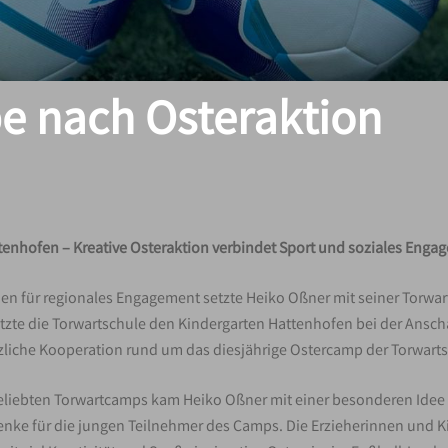
 nach Osteraktion
tenhofen – Kreative Osteraktion verbindet Sport und soziales Enga
hen für regionales Engagement setzte Heiko Oßner mit seiner Torwar
zte die Torwartschule den Kindergarten Hattenhofen bei der Anscha
zliche Kooperation rund um das diesjährige Ostercamp der Torwarts
eliebten Torwartcamps kam Heiko Oßner mit einer besonderen Idee 
henke für die jungen Teilnehmer des Camps. Die Erzieherinnen und 